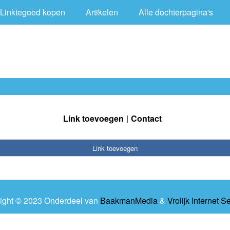
Linktegoed kopen
Artikelen
Alle dochterpagina's
Link toevoegen
Contact
Link toevoegen
ight © 2023 Onderdeel van
BaakmanMedia
&
Vrolijk Internet S